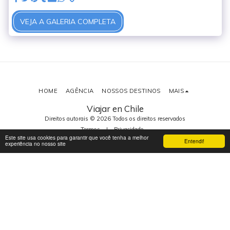
VEJA A GALERIA COMPLETA
HOME
AGÊNCIA
NOSSOS DESTINOS
MAIS
Viajar en Chile
Direitos autorais © 2026 Todos os direitos reservados
Termos
|
Privacidade
Este site usa cookies para garantir que você tenha a melhor
Entendi!
experiência no nosso site
ASSINAR